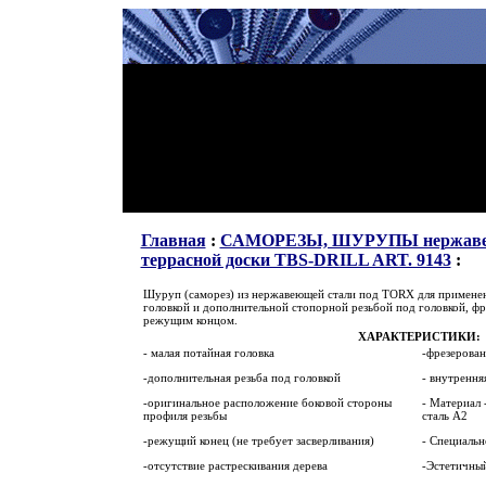
Главная
:
САМОРЕЗЫ, ШУРУПЫ нержав
террасной доски TBS-DRILL ART. 9143
:
Шуруп (саморез) из нержавеющей стали под
TORX
для применен
головкой
и дополнительной стопорной резьбой под головкой, ф
режущим концом.
ХАРАКТЕРИСТИКИ:
- малая потайная головка
-фрезерован
-дополнительная резьба под головкой
- внутрення
-оригинальное расположение боковой стороны
-
Материал 
профиля резьбы
сталь А2
-режущий конец (не требует засверливания)
- Специальн
-отсутствие растрескивания дерева
-Эстетичны