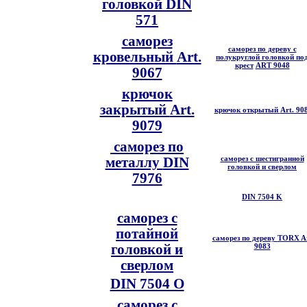
головкой
DIN
571
саморез
саморез по дереву с
кровельный
Art.
полукруглой головкой по
крест
ART 9048
9067
крючок
закрытый
Art.
крючок открытый
Art. 90
9079
саморез по
саморез с шестигранной
металлу
DIN
головкой и сверлом
7976
DIN 7504 K
саморез с
потайной
саморез по дереву
TORX Ar
головкой и
9083
сверлом
DIN 7504 O
саморез с