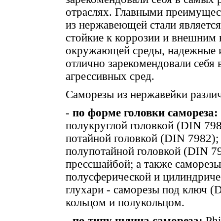
отраслях. Главными преимуще
из нержавеющей стали является 
стойкие к коррозии и внешним 
окружающей среды, надежные и
отлично зарекомендовали себя 
агрессивных сред.
Саморезы из нержавейки разли
-
по форме головки самореза:
полукруглой головкой (
DIN
798
потайной головкой (
DIN
7982);
полупотайной головкой (
DIN
79
прессшайбой; а также саморезы
полусферической и цилиндриче
глухари - саморезы под ключ (
D
кольцом и полукольцом.
-
по типу шлица самореза:
Phi