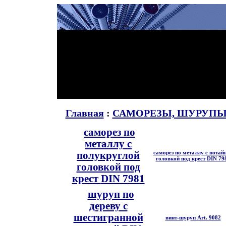
Главная
:
САМОРЕЗЫ, ШУРУПЫ 
саморез по
металлу с
саморез по металлу с потай
полукруглой
головкой под крест
DIN 79
головкой под
крест
DIN 7981
шуруп по
дереву с
шестигранной
винт-шуруп
Art. 9082