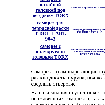
потайной
Саморез с прессшайбой ост
головкой под
звездочку
TORX
саморез для
террасной доски
саморез для террасной дос
T-DRILL ART.
TBS-DRILL ART. 9143
9043
саморез с
Саморез для дерева с просе
полукруглой
и тарельчатой головой по
TORX ART. 9810
головкой
TORX
Саморез – (самонарезающий ш
разновидность шурупа, под ко
сверлить отверстие.
Наша компания осуществляет п
нержавеющих саморезов, так ка
зарекомендовали себя в самых 