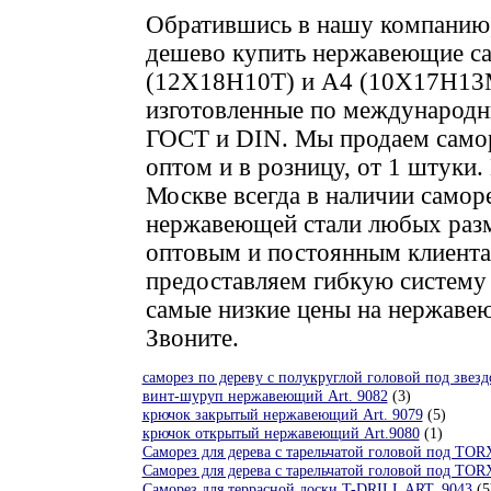
Обратившись в нашу компанию
дешево купить нержавеющие с
(12Х18Н10Т) и А4 (10Х17Н13
изготовленные по международн
ГОСТ и
DIN
. Мы продаем само
оптом и в розницу, от 1 штуки.
Москве всегда в наличии самор
нержавеющей стали любых разм
оптовым и постоянным клиент
предоставляем гибкую систему 
самые низкие цены на нержаве
Звоните.
cаморез по дереву с полукруглой головой под зве
винт-шуруп нержавеющий Art. 9082
(3)
крючок закрытый нержавеющий Art. 9079
(5)
крючок открытый нержавеющий Art.9080
(1)
Саморез для дерева с тарельчатой головой под TO
Саморез для дерева с тарельчатой головой под TO
Саморез для террасной доски T-DRILL ART. 9043
(5