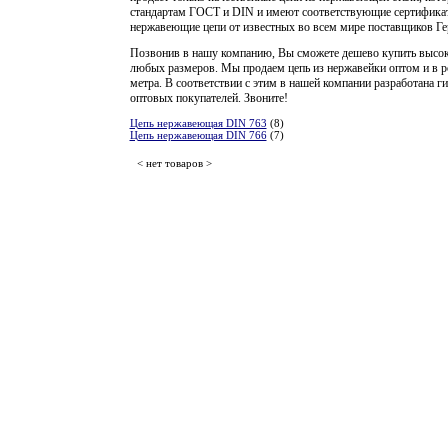
стандартам ГОСТ и
DIN
и имеют соответствующие сертификат
нержавеющие цепи от известных во всем мире поставщиков Ге
Позвонив в нашу компанию, Вы сможете дешево купить высо
любых размеров. Мы продаем цепь из нержавейки оптом и в р
метра. В соответствии с этим в нашей компании разработана г
оптовых покупателей. Звоните!
Цепь нержавеющая DIN 763
(8)
Цепь нержавеющая DIN 766
(7)
< нет товаров >