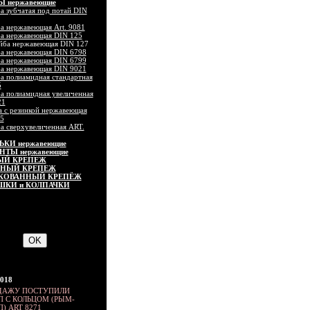
 нержавеющие
 зубчатая под потай DIN
а нержавеющая Art. 9081
а нержавеющая DIN 125
йба нержавеющая DIN 127
а нержавеющая DIN 6798
а нержавеющая DIN 6799
а нержавеющая DIN 9021
а полиамидная стандартная
5
а полиамидная увеличенная
21
 с резинкой нержавеющая
55
а сверхувеличенная ART.
КИ нержавеющие
ТЫ нержавеющие
ЫЙ КРЕПЕЖ
ННЫЙ КРЕПЕЖ
КОВАННЫЙ КРЕПЁЖ
ШКИ и КОЛПАЧКИ
2018
ДАЖУ ПОСТУПИЛИ
 С КОЛЬЦОМ (РЫМ-
) ART 8271