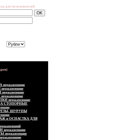
ход для пользователей
забыли
пароль?
луйста, выберите валюту:
А нержавеющие
 нержавеющие
 нержавеющие
 нержавеющие
ПКИ нержавеющие
ЦА СТОПОРНЫЕ
еющие
ЕЗЫ, ШУРУПЫ
еющие
АЖ и ОСНАСТКА ДЛЯ
ержавеющий
И нержавеющие
Ы нержавеющие
нержавеющие