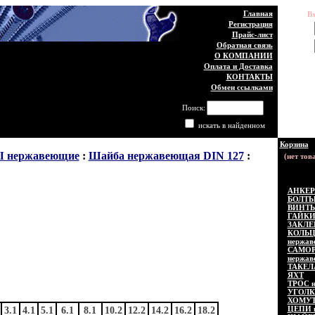
Главная
В
Регистрация
Логин:
Прайс-лист
Обратная связь
Пароль:
О КОМПАНИИ
Оплата и Доставка
КОНТАКТЫ
Обмен ссылками
Пожа
Поиск:
искать в найденном
Корзина
нержавеющие
:
Шайба нержавеющая DIN 127
:
АНКЕР
БОЛТЫ
ВИНТЫ
ГАЙКИ
ЗАКЛЕ
КОЛЬ
нержав
САМОР
нержав
ТАКЕЛ
ЯХТ
ТРОС н
УГОЛК
ХОМУТ
ЦЕПИ 
3.1
4.1
5.1
6.1
8.1
10.2
12.2
14.2
16.2
18.2