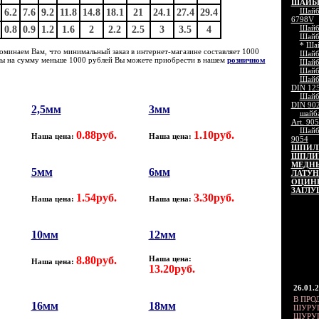
ШАЙБЫ
Шайба
6.2
7.6
9.2
11.8
14.8
18.1
21
24.1
27.4
29.4
6798V
Шайб
0.8
0.9
1.2
1.6
2
2.2
2.5
3
3.5
4
Шайб
* Ша
оминаем Вам, что минимальный заказ в интернет-магазине составляет 1000
Шайб
ты на сумму меньше 1000 рублей Вы можете приобрести в нашем
розничном
Шайб
Шайб
Шайб
DIN 12
Шайб
DIN 90
2,5мм
3мм
шайба
Art. 90
Шайб
0.88руб.
1.10руб.
Наша цена:
Наша цена:
9054
ШПИЛЬ
ШПЛИН
МЕДН
5мм
6мм
ЛАТУ
ОЦИН
ЗАГЛУ
1.54руб.
3.30руб.
Наша цена:
Наша цена:
10мм
12мм
8.80руб.
Наша цена:
Наша цена:
13.20руб.
26.01.
В ПРО
16мм
18мм
ШУРУП
ШУРУП