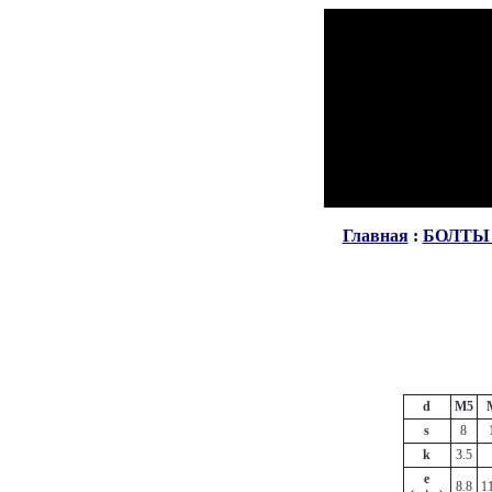
Главная
:
БОЛТЫ 
d
M5
s
8
k
3.5
e
8.8
1