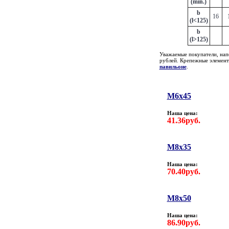
(min.)
b
16
(l<125)
b
(l>125)
Уважаемые покупатели, нап
рублей. Крепежные элемен
павильоне
.
M6x45
Наша цена:
41.36руб.
М8х35
Наша цена:
70.40руб.
M8х50
Наша цена:
86.90руб.