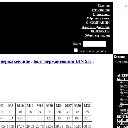
Главная
В
Регистрация
Логин:
Прайс-лист
Обратная связь
Пароль:
О КОМПАНИИ
Оплата и Доставка
КОНТАКТЫ
Обмен ссылками
Пожа
Поиск:
искать в найденном
Корзина
нержавеющие
:
болт нержавеющий DIN 931
:
АНКЕР
БОЛТЫ
болт
болт
болт
болт
* бо
болт
болт-
M6
M8
M10
M12
M16
M20
M24
M27
M30
M36
8267
рым-
10
13
16
18
24
30
36
41
46
55
Рым-
ВИНТЫ
4
5.3
6.4
7.5
10
12.5
15
17
18.7
22.5
ГАЙКИ
ЗАКЛЕ
1.05
14.38
17.77
20.03
26.75
33.53
39.98
45.2
50.85
60.79
КОЛЬ