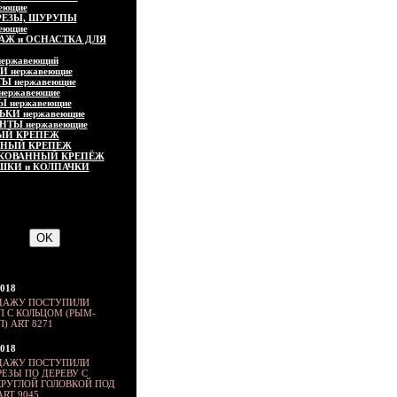
еющие
ЕЗЫ, ШУРУПЫ
еющие
АЖ и ОСНАСТКА ДЛЯ
ержавеющий
И нержавеющие
Ы нержавеющие
нержавеющие
 нержавеющие
КИ нержавеющие
ТЫ нержавеющие
ЫЙ КРЕПЕЖ
ННЫЙ КРЕПЕЖ
КОВАННЫЙ КРЕПЁЖ
ШКИ и КОЛПАЧКИ
2018
ДАЖУ ПОСТУПИЛИ
 С КОЛЬЦОМ (РЫМ-
) ART 8271
2018
ДАЖУ ПОСТУПИЛИ
ЕЗЫ ПО ДЕРЕВУ С
РУГЛОЙ ГОЛОВКОЙ ПОД
ART 9045