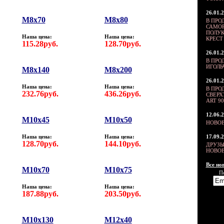
26.01.
M8х70
M8х80
В ПРО
САМОР
ПОЛУК
Наша цена:
Наша цена:
КРЕСТ 
115.28руб.
128.70руб.
26.01.
В ПРО
ИГОЛ
M8х140
M8х200
26.01.
Наша цена:
Наша цена:
В ПРО
232.76руб.
436.26руб.
СВЕР
ART 90
12.06.
M10х45
M10х50
НОВОЕ
Наша цена:
Наша цена:
17.09.
128.70руб.
144.10руб.
ДРУЗЬ
НОВОЕ
Все нов
M10х70
M10х75
П
Наша цена:
Наша цена:
187.88руб.
203.50руб.
М10х130
M12х40