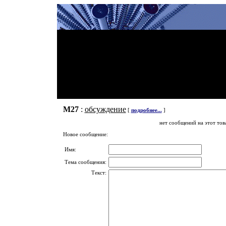
М27
:
обсуждение
[
подробнее...
]
нет сообщений на этот тов
Новое сообщение:
Имя:
Тема сообщения:
Текст: