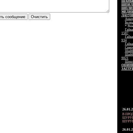
ШАЙБЫ
ШПИЛЬ
ШПЛИН
МЕДН
ЛАТУ
Анке
Болты
* Вин
Гайка
1587
Гайка
934
Гайка
Само
Шайба
Шайба
9021
Шпил
ОЦИН
ЗАГЛУ
26.01.
В ПРО
ШУРУП
ШУРУП
26.01.