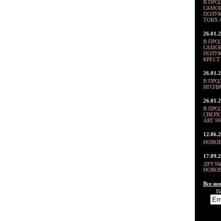
В ПРО
САМОР
ПОЛУК
TORX 
26.01.
В ПРО
САМОР
ПОЛУК
КРЕСТ 
26.01.
В ПРО
ИГОЛ
26.01.
В ПРО
СВЕР
ART 90
12.06.
НОВОЕ
17.09.
ДРУЗЬ
НОВОЕ
Все нов
П