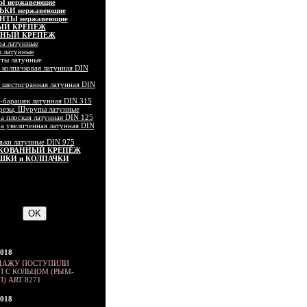
 нержавеющие
КИ нержавеющие
ТЫ нержавеющие
ЫЙ КРЕПЕЖ
ННЫЙ КРЕПЕЖ
ра латунные
 латунные
ты латунные
 колпачковая латунная DIN
 шестигранная латунная DIN
-барашек латунная DIN 315
резы, Шурупы латунные
 плоская латунная DIN 125
 увеличенная латунная DIN
ьки латунные DIN 975
КОВАННЫЙ КРЕПЁЖ
ШКИ и КОЛПАЧКИ
2018
ДАЖУ ПОСТУПИЛИ
 С КОЛЬЦОМ (РЫМ-
) ART 8271
2018