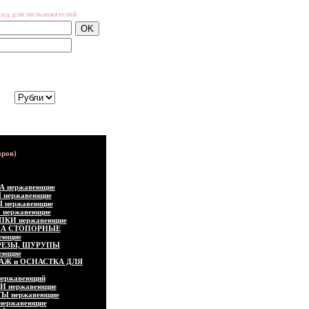
ход для пользователей
забыли
пароль?
луйста, выберите валюту:
А нержавеющие
 нержавеющие
 нержавеющие
 нержавеющие
ПКИ нержавеющие
ЦА СТОПОРНЫЕ
еющие
ЕЗЫ, ШУРУПЫ
еющие
АЖ и ОСНАСТКА ДЛЯ
ержавеющий
И нержавеющие
Ы нержавеющие
нержавеющие