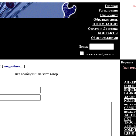
Главная
В
Регистрация
Логин:
Прайс-лист
Обратная связь
Пароль:
О КОМПАНИИ
Оплата и Доставка
КОНТАКТЫ
Обмен ссылками
Пожа
Поиск:
искать в найденном
Корзина
е
[
подробнее...
]
нет сообщений на этот товар
АНКЕР
БОЛТЫ
ВИНТЫ
ГАЙКИ
ЗАКЛЕ
КОЛЬ
нержав
САМОР
нержав
ТАКЕЛ
ЯХТ
ТРОС н
УГОЛК
ХОМУТ
ЦЕПИ 